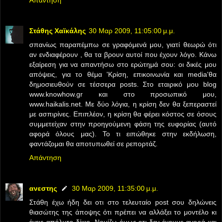
Στάθης Χαϊκάλης
30 Μαρ 2009, 11:05:00 μ.μ.
σπανίως παραπέμπω σε γραφόμενά μου, γιατί θεωρώ ότι
αν ενδιαφέρουν , θα τα βρουν αυτοί που έχουν λόγο. Κάνω
εξαίρεση για να απαντήσω στο ερώτημά σου: οι δικές μου
απόψεις, για το θέμα 'Κρίση, επικοινωνία και media'θα
δημοσιευθούν σε τέσσερα posts. Στο εταιρικό μου blog
www.knowhow.gr και στο προσωπικό μου,
www.haikalis.net. Με δύο λόγια, η κρίση δεν θα ξεπεραστεί
με ασπιρίνες. Επιπλέον, η κρίση θα φέρει κόστος σε όσους
συμμετείχαν στην προηγούμενη φάση της ευφορίας (αυτό
αφορά όλους μας). Το τι ειπώθηκε στην εκδήλωση,
φαντάζομαι θα αποτυπωθεί σε ρεπορτάζ.
Απάντηση
ανεστης
30 Μαρ 2009, 11:35:00 μ.μ.
Στάθη έχω ήδη δει οτι στο τελευταίο post σου δηλώνεις
θιασώτης της άποψης ότι πρέπει να αλλάξει το μοντέλο κι
έχεις απόλυτο δίκιο. Νομίζω όμως οτι δεν έχουμε αγορά και