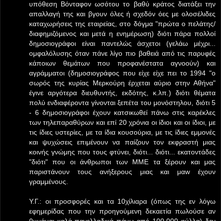
υπόθεση Βόνταφον ωσότου το βαθύ κράτος διατάξει την
απαλλαγή της και βγουν όλες ή σχεδόν όες με ολοσέλιδες
καταχωρήσεις της εταιρείας, στο δόγμα "πρώτα ο πελάτης/
διαφημιζόμενος και μετά η ενημέρωση) διότι πάρα πολλοί
δημοσιογράφοι είναι παντελώς άσχετοι (γελάω μέχρι...
ομφαλόλυσης όταν πάνε λίγο πιο βαθειά από τις παρυφές
κάποιων θεμάτων που προφανέστατα αγνοούν) και
αγράμματοι (δημοσιογράφος που είχε είχε πει το 1994 "ο
σωρός της κυρίας Μερκούρη έρχεται αύριο στην Αθήνα"
έγινε αργότερα διευθυντής, εκδότης, κ.λπ.) διότι θέματα
πολύ ενδιαφέροντα γίνονται ξεπέτα του μονόστηλου, διότι 5
- 6 δημοσιογράφοι έχουν κατσικωθεί πάνω στις καρέκλες
των τηλεπαραθύρων και επί 20 χρόνια οι ίδιοι και οι ίδιοι, με
τις ίδιες υστερίες, με τα ίδια κουσούρια, με τις ίδιες εμμονές
και ψυχώσεις επιμένουν να παίζουν τον εκφραστή μιας
κοινής γνώμης που τους φτύνει, διότι... διότι... εκατοντάδες
"διότι" που οι άνθρωποι των ΜΜΕ τα ξέρουν και μας
παριστάνουν τους ανήξερους μιας και μαw έχουν
γραμμένους.
Υ.Γ.: οι προσφορές και τα 10χίλιαρα (όπως της εν λόγω
εφημερίδας που την προηγούμενη δεκαετία πωλούσε αν
θυμάμαι καλά πανελλαδικά πάνω από 100.000 φύλλα) δεν