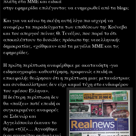
πλάτη στα ΜΜΕ και ειδικά
στην εφημερίδα επιλέγοντας να ενημερωθεί από τα blogs;
Και για να κάνω τη σκέψη αυτή λίγο πιο ισχυρή να
αναφέρω τα παραδείγματα των υποθέσεων της Κούνεβα
και του απεργού πείνας Θ. Τενέζου, που παρά το ότι
αποκαλύπτουν το δυσώδες πρόσωπο της νεοελληνικής
δημοκρατίας, «χάθηκαν» από τα μεγάλα ΜΜ
Ε και τις
εφημερίδες.
Η πρώτη περίπτωση
αναφέρθηκε με ακατανόητη -για
ειδησεογραφία- καθυστέρηση, προφανώς επειδή οι
επικεφαλής θεώρησαν ότι η περίπτωση μιας μετανάστριας
και συνδικαλίστριας δεν είχε καμιά τύχη στο ενδιαφέρον
του «μέσου Έλληνα».
Η δεύτερη περίπτωση δεν
θα «παίξει» ποτέ επειδή οι
συγκεκριμένες αναφορές
σε Σιδενώρ και
Αγγελόπουλο έκαναν το
θέμα «τζίζ»… Αγνοήθηκε
(και αγνοείται ακόμα) ενώ