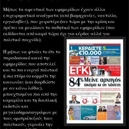
Μήπως τα αφεντικά των εφημερίδων έχουν άλλα
επιχειρηματικά ανοίγματα (από βιομηχανίες, ναυτιλία,
εργολαβίες), που χειροτέρεψαν τώρα με την κρίση και
πρέπει να μειώσουν το παθητικό των εφημερίδων (που
εκδίδονται από καιρό τώρα όχι για κέρδ
ος αλ
λά για
πολιτικό παιχνίδι);
Ή μήπως να φταίει το ότι το
παραδοσιακό κοινό της
εφημερίδας που αποτελεί
και το πιο
ενεργό πολιτικά
ή σκεπτόμενο κομμάτι της
κοινωνίας (και διορθώστε
με αν κάνω λάθος),
μπουχτισμένο πια από την
καμαρίλα και τη διαπλοκή
εκδοτών και
μεγαλοδημοσιογράφων με
τους ομοτράπεζούς τους
πολιτικούς, γυρνάει την