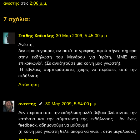
ανεστης
στις
2:06 μ.μ.
7 σχόλια:
Στάθης Χαϊκάλης
30 Μαρ 2009, 5:45:00 μ.μ.
Ανέστη,
δεν είμαι σίγουρος αν αυτά τα γράφεις, αφού πήγες σήμερα
στην εκδήλωση του Μεγάρου για 'κρίση, ΜΜΕ και
επικοινωνία'. (Σε αναζητούσε μια κοινή μας γνωστή).
΄Η έβγλαες συμπεράσματα, χωρίς να περάσεις από την
εκδήλωση.
Απάντηση
ανεστης
30 Μαρ 2009, 5:54:00 μ.μ.
Δεν πέρασα απο την εκδήλωση αλλά βέβαια βλέποντας την
κατάντια και την σύμπτωση της εκδήλωσης... Αν έχεις
feedback, αδημονούμε να μάθουμε!
(η κοινή μας γνωστή θέλει ακόμα να γίνει... όταν μεγαλώσει;)
Απάντηση